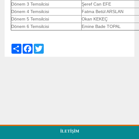
Dönem 3 Temsilcisi
Şeref Can EFE
Dönem 4 Temsilcisi
Fatma Betül ARSLAN
Dönem 5 Temsilcisi
Okan KEKEÇ
Dönem 6 Temsilcisi
Emine Bade TOPAL
S
F
T
h
a
w
a
c
i
r
e
t
e
b
t
o
e
o
r
k
İLETIŞIM